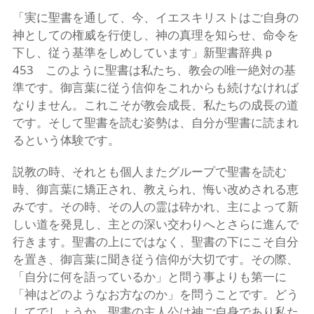
「実に聖書を通して、今、イエスキリストはご自身の
神としての権威を行使し、神の真理を知らせ、命令を
下し、従う基準をしめしています」新聖書辞典ｐ
453 このように聖書は私たち、教会の唯一絶対の基
準です。御言葉に従う信仰をこれからも続けなければ
なりません。これこそが教会成長、私たちの成長の道
です。そして聖書を読む姿勢は、自分が聖書に読まれ
るという体験です。
説教の時、それとも個人またグループで聖書を読む
時、御言葉に矯正され、教えられ、悔い改めされる恵
みです。その時、その人の霊は砕かれ、主によって新
しい道を発見し、主との深い交わりへとさらに進んで
行きます。聖書の上にではなく、聖書の下にこそ自分
を置き、御言葉に聞き従う信仰が大切です。その際、
「自分に何を語っているか」と問う事よりも第一に
「神はどのようなお方なのか」を問うことです。どう
してでしょうか。聖書の主人公は神ご自身であり私た