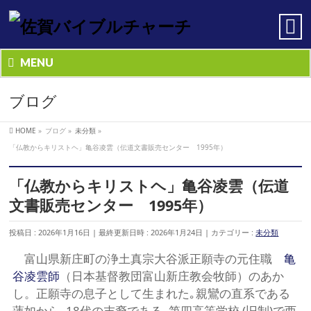
MENU
ブログ
HOME
»
ブログ
»
未分類
»
「仏教からキリストヘ」亀谷凌雲（伝道文書販売センター 1995年）
「仏教からキリストヘ」亀谷凌雲（伝道
文書販売センター 1995年）
投稿日 : 2026年1月16日
最終更新日時 : 2026年1月24日
カテゴリー :
未分類
富山県新庄町の浄土真宗大谷派正願寺の元住職
亀
谷凌雲師
（日本基督教団富山新庄教会牧師）のあか
し。正願寺の息子として生まれた｡親鸞の直系である
蓮如から､18代の末裔である｡第四高等学校 (旧制)で西