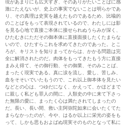
現があまりにも広大すぎ、そのありがたいことばに感
激にたえないが、史上の事実でないことは明らかであ
り、その真理は史実を越えたものであるため、比喩的
のことばをもって表現されているので、わたしには影
を見る心地で直接ご本体に接せられぬうらみが深く、
ひたむきにただその御本体に直接面接したくたまらな
いので、ひたすらこれを求めてきたのであった。とこ
ろが、キリストを知りまってからは、かかる問題は完
全に解消されたのだ。肉体をもってきたもう方に直接
まみえ得て、その御行動、その御業、そのみことば、
まったく現実である。真に涙を流し、愛し、苦しみ、
血をそそいでいたもうので、これ以上御本体を見たい
などとの心は、つゆだになく、かえって、かほどまで
に親しく私ども罪人の間に、人類史の中に来て下さっ
た無限の愛に、まったく心は満たされてしまったの
だ。長い、長い間、救い主阿弥陀如来に会いたくてた
まらなかったのが、今や、はるか以上に栄光の姿をも
って、しかも思もおよばぬ現実そのものとなって私に