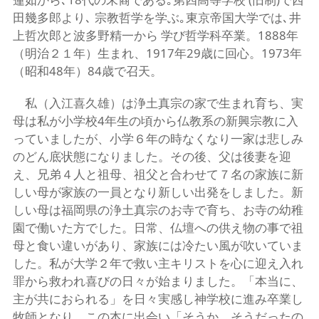
田幾多郎より､ 宗教哲学を学ぶ｡東京帝国大学では､井
上哲次郎と波多野精一から 学び哲学科卒業。1888年
（明治２１年）生まれ、1917年29歳に回心。1973年
（昭和48年）84歳で召天。
私（入江喜久雄）は浄土真宗の家で生まれ育ち、実
母は私が小学校4年生の頃から仏教系の新興宗教に入
っていましたが、小学６年の時なくなり一家は悲しみ
のどん底状態になりました。その後、父は後妻を迎
え、兄弟４人と祖母、祖父と合わせて７名の家族に新
しい母が家族の一員となり新しい出発をしました。新
しい母は福岡県の浄土真宗のお寺で育ち、お寺の幼稚
園で働いた方でした。日常、仏壇への供え物の事で祖
母と食い違いがあり、家族には冷たい風が吹いていま
した。私が大学２年で救い主キリストを心に迎え入れ
罪から救われ喜びの日々が始まりました。「本当に、
主が共におられる」を日々実感し神学校に進み卒業し
牧師となり、この本に出会い「そうか、そうだったの