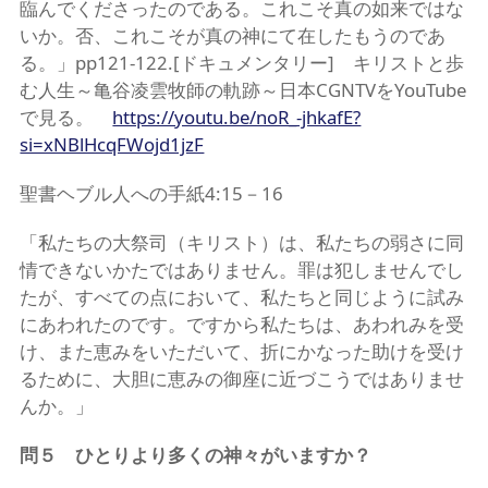
臨んでくださったのである。これこそ真の如来ではな
いか。否、これこそが真の神にて在したもうのであ
る。」pp121-122.[ドキュメンタリー] キリストと歩
む人生～亀谷凌雲牧師の軌跡～日本CGNTVをYouTube
で見る。
https://youtu.be/noR_-jhkafE?
si=xNBlHcqFWojd1jzF
聖書ヘブル人への手紙4:15－16
「私たちの大祭司（キリスト）は、私たちの弱さに同
情できないかたではありません。罪は犯しませんでし
たが、すべての点において、私たちと同じように試み
にあわれたのです。ですから私たちは、あわれみを受
け、また恵みをいただいて、折にかなった助けを受け
るために、大胆に恵みの御座に近づこうではありませ
んか。」
問５ ひとりより多くの神々がいますか？