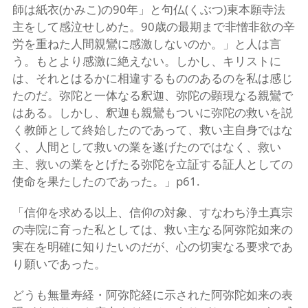
師は紙衣(かみこ)の90年」と句仏(くぶつ)東本願寺法
主をして感泣せしめた。90歳の最期まで非憎非欲の辛
労を重ねた人間親鸞に感激しないのか。」と人は言
う。もとより感激に絶えない。しかし、キリストに
は、それとはるかに相違するもののあるのを私は感じ
たのだ。弥陀と一体なる釈迦、弥陀の顕現なる親鸞で
はある。しかし、釈迦も親鸞もついに弥陀の救いを説
く教師として終始したのであって、救い主自身ではな
く、人間として救いの業を遂げたのではなく、救い
主、救いの業をとげたる弥陀を立証する証人としての
使命を果たしたのであった。」p61.
「信仰を求める以上、信仰の対象、すなわち浄土真宗
の寺院に育った私としては、救い主なる阿弥陀如来の
実在を明確に知りたいのだが、心の切実なる要求であ
り願いであった。
どうも無量寿経・阿弥陀経に示された阿弥陀如来の表