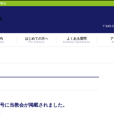
ト教会
〒849-
内
はじめての方へ
よくある質問
ア
ies
For Visitors
Common Questions
A
月号に当教会が掲載されました。